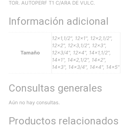
TOR. AUTOPERF T1 C/ARA DE VULC.
Información adicional
12×1,1/2", 12×1", 12×2,1/2",
12×2", 12×3,1/2", 12×3",
Tamaño
12×3/4", 12×4", 14×1,1/2",
14×1", 14×2,1/2", 14×2",
14×3", 14×3/4", 14×4", 14×5"
Consultas generales
Aún no hay consultas.
Productos relacionados