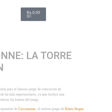
Bs.
0,00
0
NNE: LA TORRE
N
sión para el famoso juego de colocación de
de las más espectaculares, ya que incluye una
olocar las losetas del juego.
 expansión de
Carcassonne
, el exitoso juego de
Klaus-Jürgen