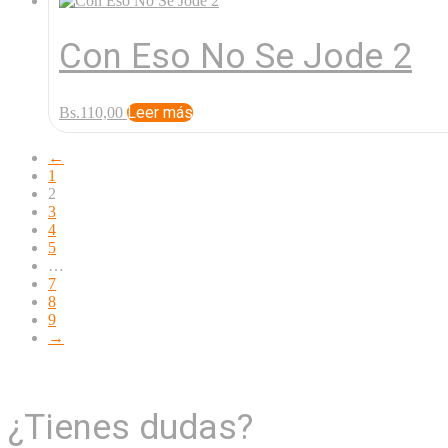
Con Eso No Se Jode 2
Leer más
Bs.
110,00
←
1
2
3
4
5
…
7
8
9
→
¿Tienes dudas?