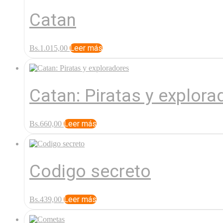
Catan
Leer más
Bs.
1.015,00
Catan: Piratas y explora
Leer más
Bs.
660,00
Codigo secreto
Leer más
Bs.
439,00