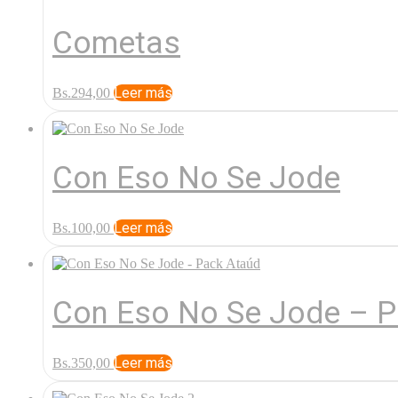
Cometas
Leer más
Bs.
294,00
Con Eso No Se Jode
Leer más
Bs.
100,00
Con Eso No Se Jode – P
Leer más
Bs.
350,00