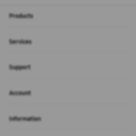
Buka
Footer Navigation
Products
Buka
Services
Buka
Support
Buka
Account
Buka
Information
Buka