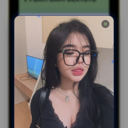
Penilaian Member
18.126.889
Sistem
Qris, Transfer Bank,
Pembayaran
E-wallet.
Layanan Customer Service
24 Jam
Platform
User-Friendly
SPESIAL OFFER!
BONUS NEW MEMBER UP TO 10%