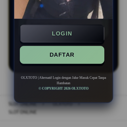
Min Depo Rp. 10.000
Min WD Rp 50.000
Platform Terbaik
LOGIN
DAFTAR
LOGIN
DAFTAR
OLXTOTO | Alternatif Login dengan Jalur Masuk Cepat Tanpa
Hambatan
© COPYRIGHT 2026 OLXTOTO
Layer Popup Close
SLOT ONLINE
>
OLXTOTO
>
SLOT ONLINE