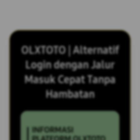
OLXTOTO | Alternatif
Login dengan Jalur
Masuk Cepat Tanpa
Hambatan
INFORMASI
PLATFORM OLXTOTO